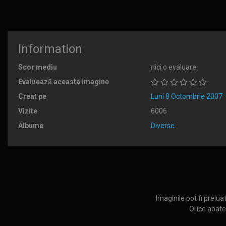
Information
Scor mediu
nici o evaluare
Evaluează aceasta imagine
Creat pe
Luni 8 Octombrie 2007
Vizite
6006
Albume
Diverse
Imaginile pot fi prelua
Orice abater