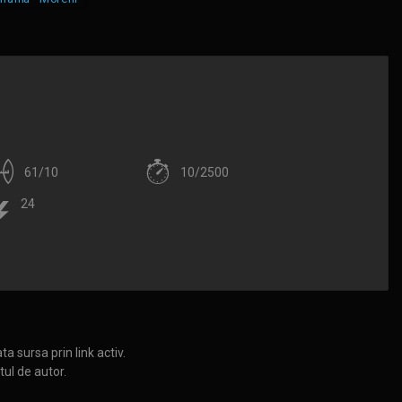
1
61/10
10/2500
24
a sursa prin link activ.
tul de autor.