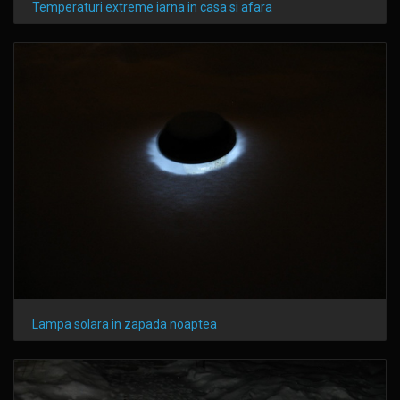
Temperaturi extreme iarna in casa si afara
Lampa solara in zapada noaptea