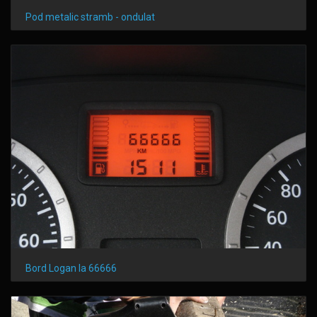
Pod metalic stramb - ondulat
Bord Logan la 66666