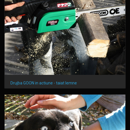
Drujba GOON in actiune - taiat lemne