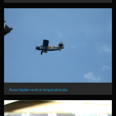
Avion biplan vechi in timpul zborului