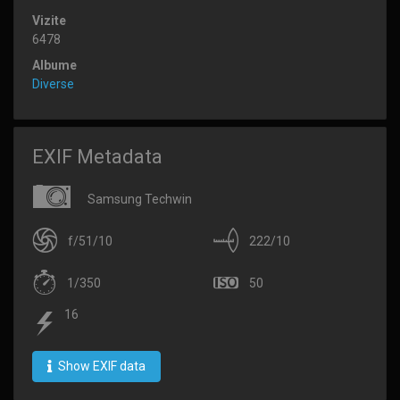
Vizite
6478
Albume
Diverse
EXIF Metadata
Samsung Techwin
f/51/10
222/10
1/350
50
16
Show EXIF data