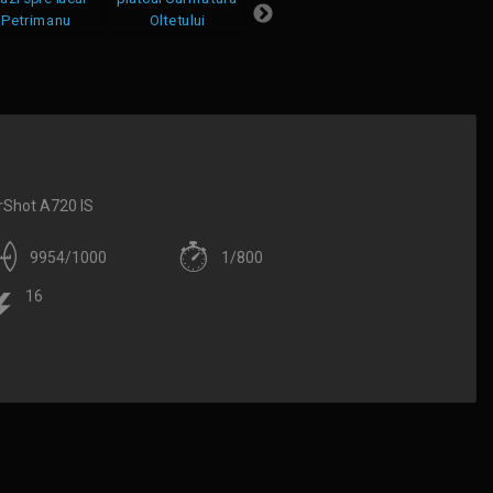
Shot A720 IS
9954/1000
1/800
16