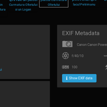
EXIF Metadata
Canon Canon Power
f/40/10
100
ui
Show EXIF data