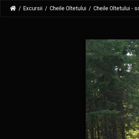
Excursii
Cheile Oltetului
Cheile Oltetului - sosea ce urca din platoul Cu