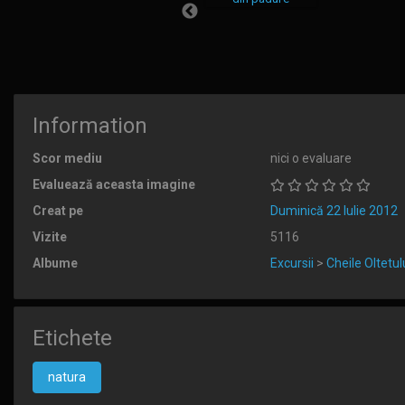
Information
Scor mediu
nici o evaluare
Evaluează aceasta imagine
Creat pe
Duminică 22 Iulie 2012
Vizite
5116
Albume
Excursii
>
Cheile Oltetul
Etichete
natura