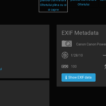
EXIF Metadata
Canon Canon Power
f/28/10
100
ui
Show EXIF data