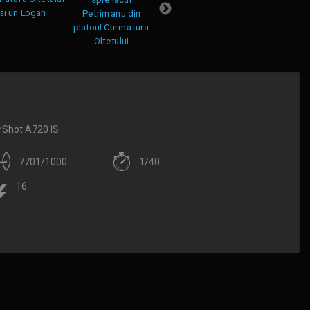
Shot A720 IS
7701/1000
1/40
16