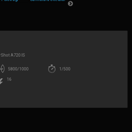
Shot A720 IS
5800/1000
1/500
16