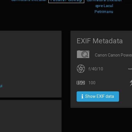
EXIF Metadata
Canon Canon Power
f/40/10
100
ui
Show EXIF data