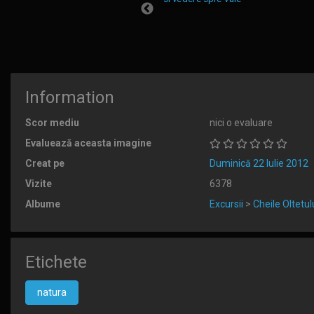
Information
Scor mediu
nici o evaluare
Evaluează aceasta imagine
Creat pe
Duminică 22 Iulie 2012
Vizite
6378
Albume
Excursii
>
Cheile Oltetul
Etichete
natura