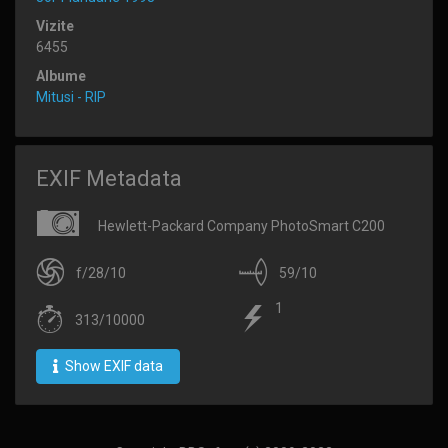
Vizite
6455
Albume
Mitusi - RIP
EXIF Metadata
Hewlett-Packard Company PhotoSmart C200
f/28/10
59/10
1
313/10000
Show EXIF data