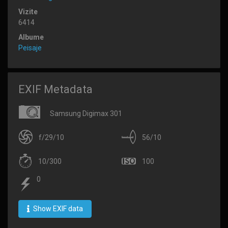
Vizite
6414
Albume
Peisaje
EXIF Metadata
Samsung Digimax 301
f/29/10
56/10
10/300
100
0
Show EXIF data