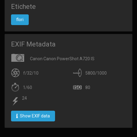
Etichete
flori
EXIF Metadata
Canon Canon PowerShot A720 IS
f/32/10
5800/1000
1/60
80
24
Show EXIF data