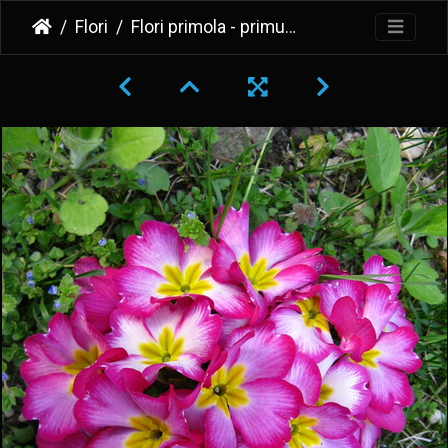
Flori
Flori primola - primula alb-mov-galben