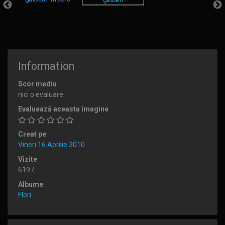
Information
Scor mediu
nici o evaluare
Evaluează aceasta imagine
Creat pe
Vineri 16 Aprilie 2010
Vizite
6197
Albume
Flori