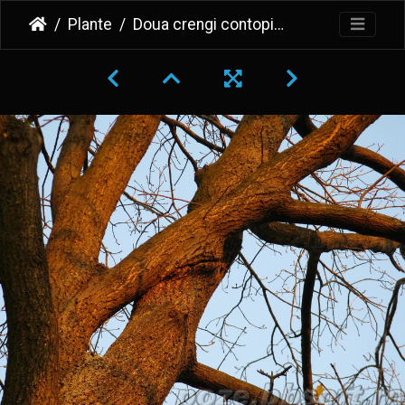
Plante
Doua crengi contopite