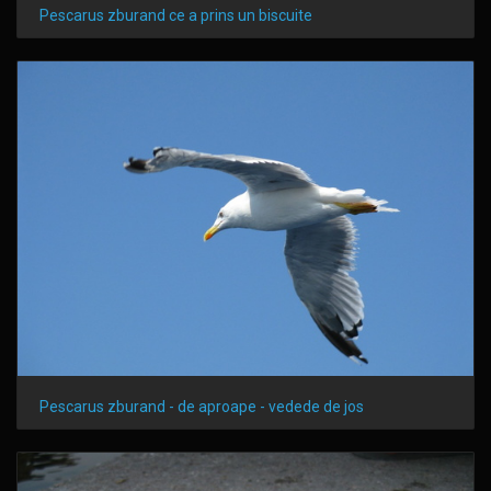
Pescarus zburand ce a prins un biscuite
Pescarus zburand - de aproape - vedede de jos