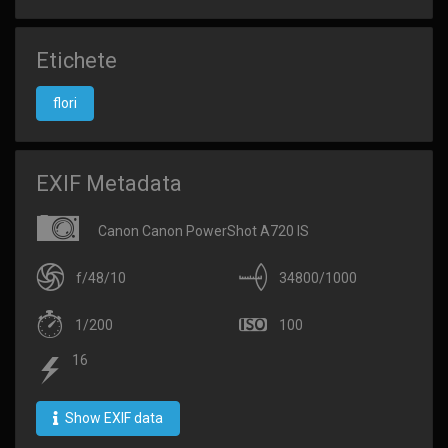
Etichete
flori
EXIF Metadata
Canon Canon PowerShot A720 IS
f/48/10
34800/1000
1/200
100
16
Show EXIF data